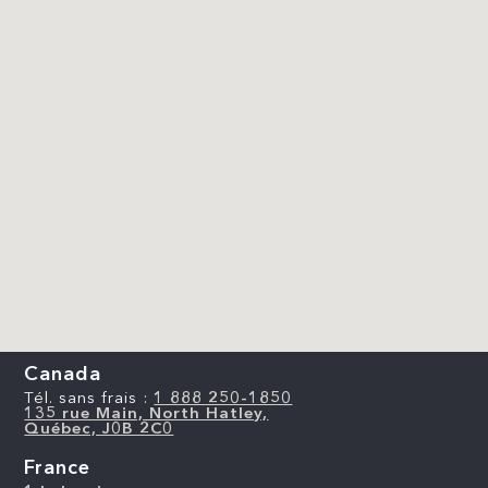
Canada
Tél. sans frais :
1 888 250-1850
135 rue Main, North Hatley,
Québec, J0B 2C0
France