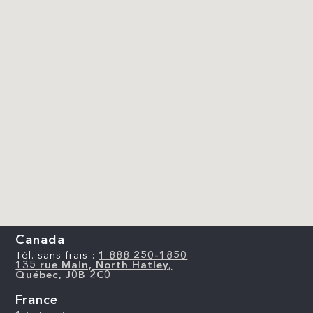
Canada
Tél. sans frais :
1 888 250-1850
135 rue Main, North Hatley,
Québec, J0B 2C0
France