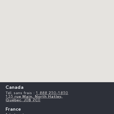
Canada
Tél. sans frais :
1 888 250-1850
135 rue Main, North Hatley,
Québec, J0B 2C0
France