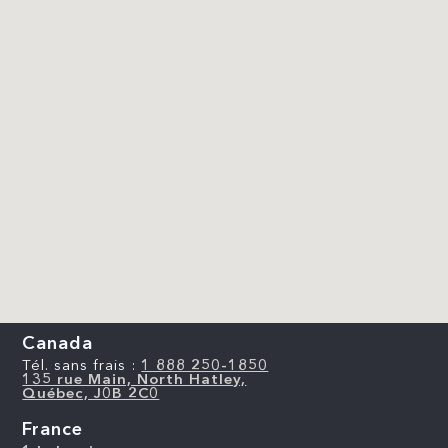
Canada
Tél. sans frais :
1 888 250-1850
135 rue Main, North Hatley,
Québec, J0B 2C0
France