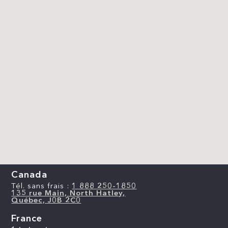
Canada
Tél. sans frais :
1 888 250-1850
135 rue Main, North Hatley,
Québec, J0B 2C0
France