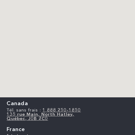
Canada
Tél. sans frais :
1 888 250-1850
135 rue Main, North Hatley,
Québec, J0B 2C0
France