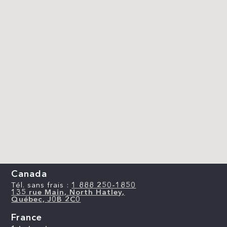
Canada
Tél. sans frais :
1 888 250-1850
135 rue Main, North Hatley,
Québec, J0B 2C0
France