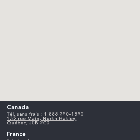
Canada
Tél. sans frais :
1 888 250-1850
135 rue Main, North Hatley,
Québec, J0B 2C0
France