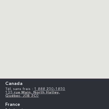
Canada
Tél. sans frais :
1 888 250-1850
135 rue Main, North Hatley,
Québec, J0B 2C0
France