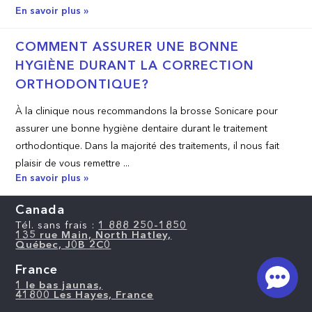
En savoir plus »
COMMENT ASSURER UNE BONNE
HYGIÈNE DURANT LA CORRECTION
ORTHODONTIQUE?
À la clinique nous recommandons la brosse Sonicare pour
assurer une bonne hygiène dentaire durant le traitement
orthodontique. Dans la majorité des traitements, il nous fait
plaisir de vous remettre ...
En savoir plus »
Canada
Tél. sans frais :
1 888 250-1850
135 rue Main, North Hatley,
Québec, J0B 2C0
France
1 le bas jaunas,
41800 Les Hayes, France