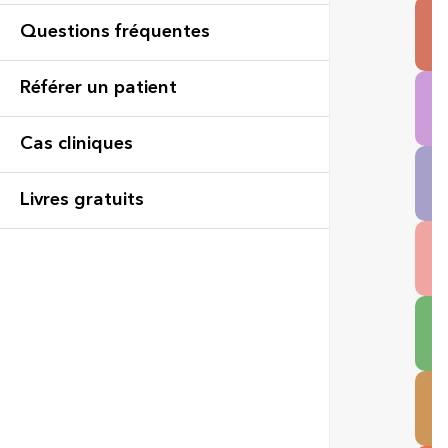
La
Le
Bi
Co
Po
Questions fréquentes
Us
Vi
Ré
Référer un patient
Fr
ex
Cas cliniques
Sce
Me
Livres gratuits
De