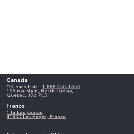
Canada
Tél. sans frais :
1 888 250-1850
135 rue Main, North Hatley,
Québec, J0B 2C0
France
1 le bas jaunas,
41800 Les Hayes, France