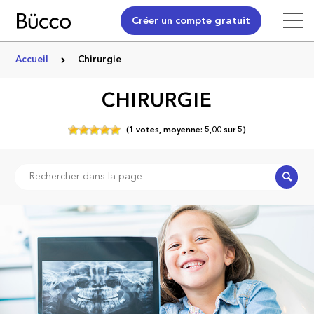
Créer un compte gratuit
Accueil
Chirurgie
CHIRURGIE
(
1
votes,
moyenne:
5,00
sur
5)
Recher