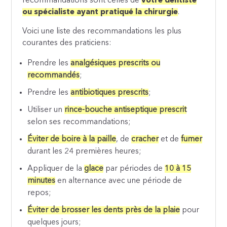
recommandations sont celles de
votre dentiste
ou spécialiste ayant pratiqué la chirurgie
.
Voici une liste des recommandations les plus
courantes des praticiens:
Prendre les
analgésiques prescrits ou
recommandés
;
Prendre les
antibiotiques prescrits
;
Utiliser un
rince-bouche antiseptique prescrit
selon ses recommandations;
Éviter de boire à la paille
, de
cracher
et de
fumer
durant les 24 premières heures;
Appliquer de la
glace
par périodes de
10 à 15
minutes
en alternance avec une période de
repos;
Éviter de brosser les dents près de la plaie
pour
quelques jours;