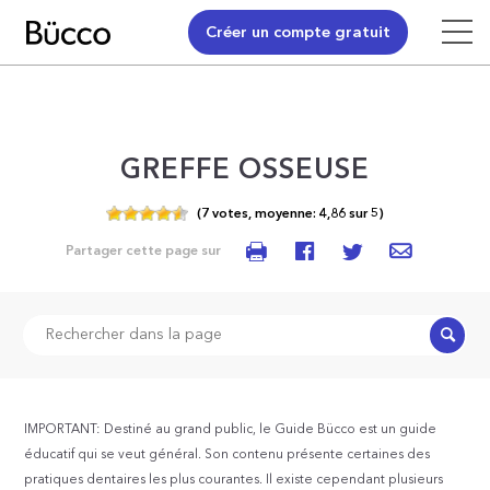
Créer un compte gratuit
GREFFE OSSEUSE
(
7
votes,
moyenne:
4,86
sur
5)
Partager cette page sur
Recher
IMPORTANT: Destiné au grand public, le Guide Bücco est un guide
éducatif qui se veut général. Son contenu présente certaines des
pratiques dentaires les plus courantes. Il existe cependant plusieurs