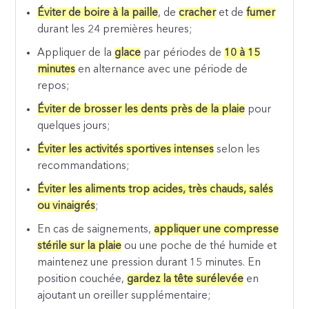
Éviter de boire à la paille
, de
cracher
et de
fumer
durant les 24 premières heures;
Appliquer de la
glace
par périodes de
10 à 15
minutes
en alternance avec une période de
repos;
Éviter de brosser les dents près de la plaie
pour
quelques jours;
Éviter les activités sportives intenses
selon les
recommandations;
Éviter les aliments trop acides, très chauds, salés
ou vinaigrés
;
En cas de saignements,
appliquer une compresse
stérile sur la plaie
ou une poche de thé humide et
maintenez une pression durant 15 minutes. En
position couchée,
gardez la tête surélevée
en
ajoutant un oreiller supplémentaire;