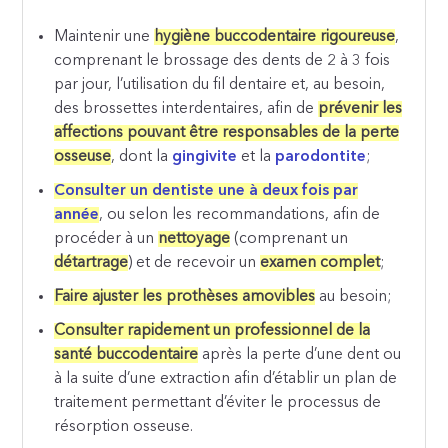
Maintenir une
hygiène buccodentaire rigoureuse
,
comprenant le brossage des dents de 2 à 3 fois
par jour, l’utilisation du fil dentaire et, au besoin,
des brossettes interdentaires, afin de
prévenir les
affections pouvant être responsables de la perte
osseuse
, dont la
gingivite
et la
parodontite
;
Consulter un dentiste une à deux fois par
année
, ou selon les recommandations, afin de
procéder à un
nettoyage
(comprenant un
détartrage
) et de recevoir un
examen complet
;
Faire ajuster les prothèses amovibles
au besoin;
Consulter rapidement un professionnel de la
santé buccodentaire
après la perte d’une dent ou
à la suite d’une extraction afin d’établir un plan de
traitement permettant d’éviter le processus de
résorption osseuse.