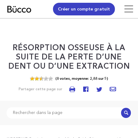
Créer un compte gratuit
RÉSORPTION OSSEUSE À LA
SUITE DE LA PERTE D’UNE
DENT OU D’UNE EXTRACTION
(
8
votes,
moyenne:
2,88
sur
5)
Partager cette page sur
Recher