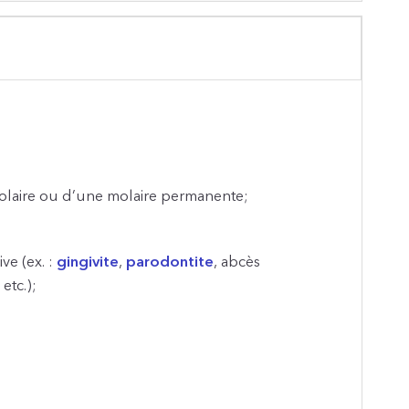
olaire ou d’une molaire permanente;
ve (ex. :
gingivite
,
parodontite
, abcès
etc.);