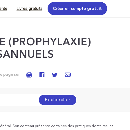
tente
Livres gratuits
Créer un compte gratuit
 (PROPHYLAXIE)
SANNUELS
te page sur
Rechercher
énéral. Son contenu présente certaines des pratiques dentaires les