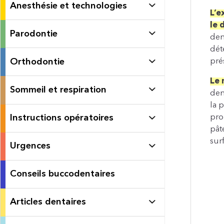
Anesthésie et technologies
L’e
le 
Parodontie
dent
déte
pré
Orthodontie
Le
Sommeil et respiration
den
la 
Instructions opératoires
pro
pâ
sur
Urgences
Conseils buccodentaires
Articles dentaires