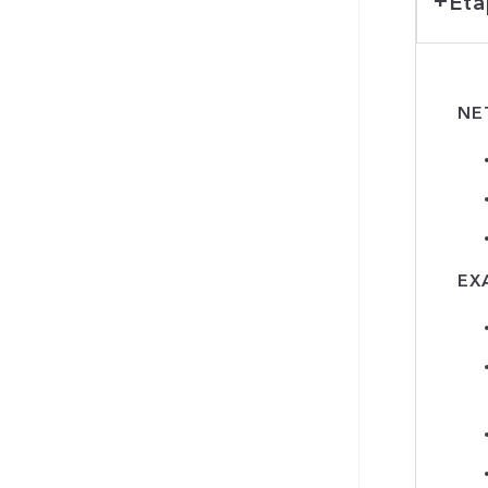
Éta
NE
EX