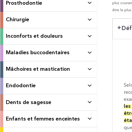
Prosthodontie
plus courant
être le plu
Chirurgie
Déf
Inconforts et douleurs
Maladies buccodentaires
Mâchoires et mastication
Sel
Endodontie
rec
exa
Dents de sagesse
les
êtr
Enfants et femmes enceintes
éta
que