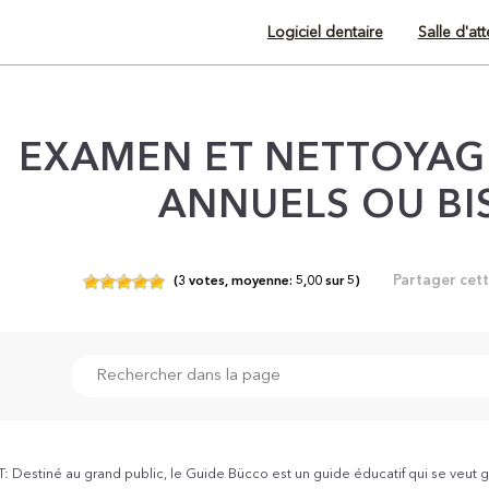
Logiciel dentaire
Salle d'at
EXAMEN ET NETTOYAGE
ANNUELS OU BI
Partager cet
(
3
votes,
moyenne:
5,00
sur
5)
Destiné au grand public, le Guide Bücco est un guide éducatif qui se veut g