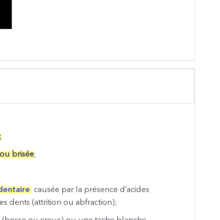
;
ou brisée
;
dentaire
causée par la présence d’acides
s dents (attrition ou abfraction);