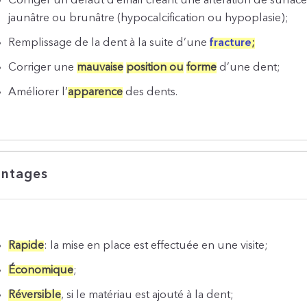
Corriger un défaut d’émail créant une altération de surf
jaunâtre ou brunâtre (hypocalcification ou hypoplasie);
Remplissage de la dent à la suite d’une
fracture
;
Corriger une
mauvaise
position ou
forme
d’une dent;
Améliorer l’
apparence
des dents.
ntages
Rapide
: la mise en place est effectuée en une visite;
Économique
;
Réversible
, si le matériau est ajouté à la dent;