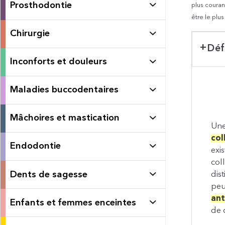
Prosthodontie
plus courant
être le plu
Chirurgie
Déf
Inconforts et douleurs
Maladies buccodentaires
Mâchoires et mastication
Une
col
Endodontie
exi
col
Dents de sagesse
dis
peu
ant
Enfants et femmes enceintes
de 