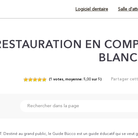
Logiciel dentaire
Salle d'at
RESTAURATION EN COMP
BLANC
Partager cet
(
1
votes,
moyenne:
5,00
sur
5)
Destiné au grand public, le Guide Bücco est un guide éducatif qui se veut g