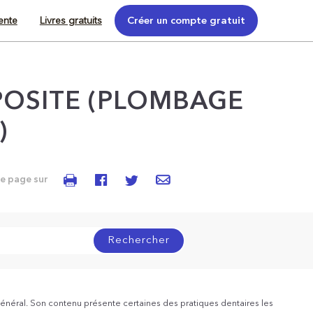
tente
Livres gratuits
Créer un compte gratuit
OSITE (PLOMBAGE
)
te page sur
Rechercher
énéral. Son contenu présente certaines des pratiques dentaires les