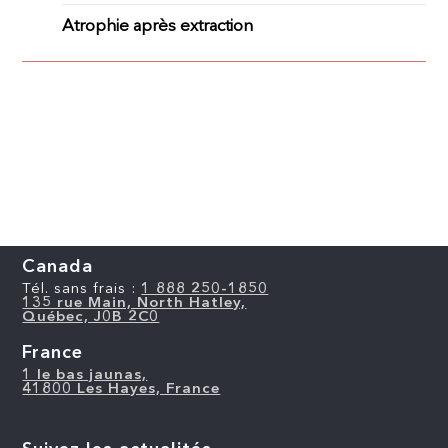
Atrophie après extraction
Canada
Tél. sans frais :
1 888 250-1850
135 rue Main, North Hatley,
Québec, J0B 2C0
France
1 le bas jaunas,
41800 Les Hayes, France