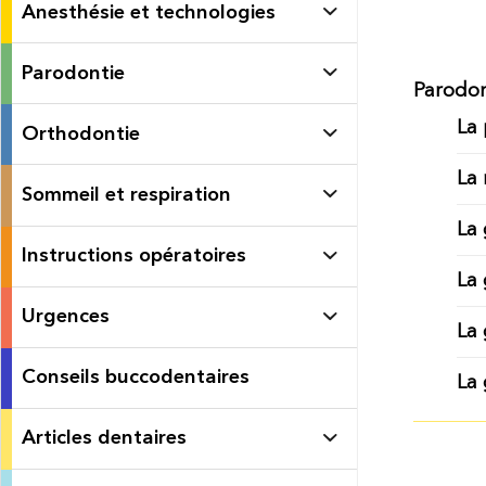
Anesthésie et technologies
Parodontie
Parodon
La 
Orthodontie
La 
Sommeil et respiration
La 
Instructions opératoires
La 
Urgences
La 
Conseils buccodentaires
La 
Articles dentaires