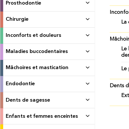
Prosthodontie
Inconfo
Chirurgie
La 
Inconforts et douleurs
Mâchoir
Le 
Maladies buccodentaires
de
Mâchoires et mastication
Le 
Endodontie
Dents d
Ext
Dents de sagesse
Enfants et femmes enceintes