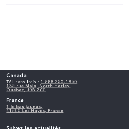
Canada
Tél. sans frais :
1 888 250-1850
135 rue Main, North Hatley,
Québec, J0B 2C0
France
1 le bas jaunas,
41800 Les Hayes, France
Suivez les actualités