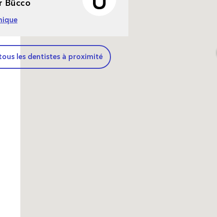
r Bücco
inique
tous les dentistes à proximité