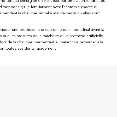
ettent au chirurgien de visualiser par simulation l’endroit où
 dimensions qui le familiarisent avec l’anatomie exacte du
endant la chirurgie virtuelle afin de savoir où elles sont
briquer une prothèse, une couronne ou un pont final avant la
es que les mesures de la mâchoire où la prothèse artificielle
lors de la chirurgie, permettant au patient de retourner à la
voir toutes ses dents rapidement.