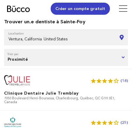
Créer un compte gratuit
Trouver un.e dentiste à Sainte-Foy
Localisation
Trier par
(18
)
Clinique Dentaire Julie Tremblay
7050 Boulevard Henri-Bourassa, Charlesbourg, Québec, QC G1H 3E1,
Canada
(25
)