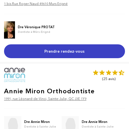
1 bis Rue Roger Naud 49610 Murs Erigné
Dre Véronique PROTAT
Dentiste à Mûrs-Erigné
Prendre rendez-vous
(25
avis
)
Annie Miron Orthodontiste
1991, rue Léonard-de-Vinci, Sainte-Julie, QC J3E 1Y9
Dre Annie Miron
Dre Annie Miron
Dentiste à Sainte-Julie
Dentiste à Sainte-Julie