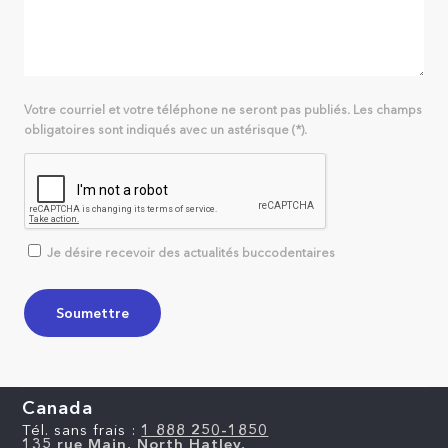
Votre courriel et votre téléphone ne seront pas publiés. Les champs
obligatoires sont indiqués avec un astérisque (*).
Je désire recevoir des actualités buccodentaires
Canada
Tél. sans frais :
1 888 250-1850
135 rue Main, North Hatley,