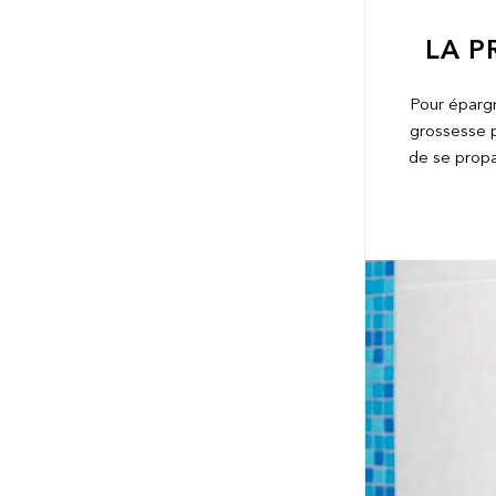
LA P
Pour épargn
grossesse 
de se propa