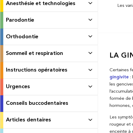
Anesthésie et technologies
Les var
Parodontie
Orthodontie
Sommeil et respiration
LA GI
Instructions opératoires
Certaines f
gingivite
: 
les gencives
Urgences
l’accumulat
formée de b
Conseils buccodentaires
hormones, qu
Les symptô
Articles dentaires
rougeur et 
enceinte à 