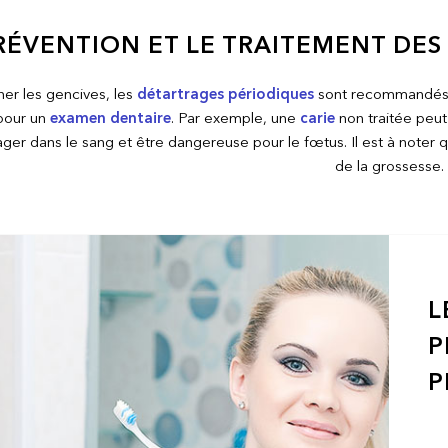
RÉVENTION ET LE TRAITEMENT DE
er les gencives, les
détartrages périodiques
sont recommandés. I
pour un
examen dentaire
. Par exemple, une
carie
non traitée peut
ger dans le sang et être dangereuse pour le fœtus. Il est à noter
de la grossesse.
L
P
P