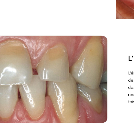
L
L’é
des
de
res
foi