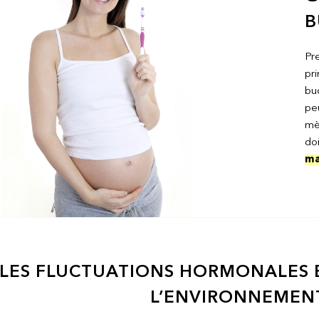
B
Pr
pr
bu
pe
mè
doi
ma
LES FLUCTUATIONS HORMONALES E
L’ENVIRONNEMEN