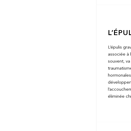
L’ÉPU
L’épulis gr
associée à l
souvent, va 
traumatisme
hormonales 
développeme
l’accouchem
éliminée ch