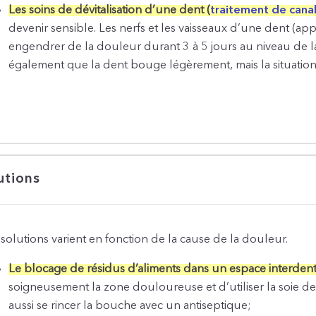
Les soins de dévitalisation d’une dent (
traitement de cana
devenir sensible. Les nerfs et les vaisseaux d’une dent (app
engendrer de la douleur durant 3 à 5 jours au niveau de la d
également que la dent bouge légèrement, mais la situation
utions
 solutions varient en fonction de la cause de la douleur.
Le blocage de résidus d’aliments dans un espace interdent
soigneusement la zone douloureuse et d’utiliser la soie d
aussi se rincer la bouche avec un antiseptique;