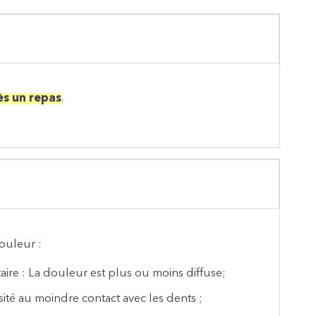
ès un repas
.
douleur :
ire : La douleur est plus ou moins diffuse;
ité au moindre contact avec les dents ;