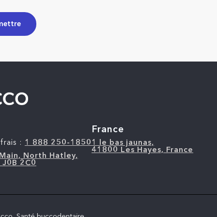
a
France
frais :
1 888 250-1850
1 le bas jaunas,
41800 Les Hayes, France
Main, North Hatley,
 J0B 2C0
cco, Santé buccodentaire