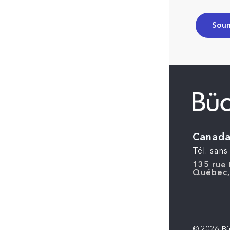
Canad
Tél. sans 
135 rue 
Québec,
© 2026 Bü