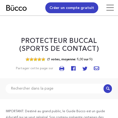
Créer un compte gratuit
PROTECTEUR BUCCAL
(SPORTS DE CONTACT)
(
1
votes,
moyenne:
5,00
sur
5)
Partager cette page sur
Recher
IMPORTANT: Destiné au grand public, le Guide Bücco est un guide
éducatif qui se veut général. Son contenu présente certaines des