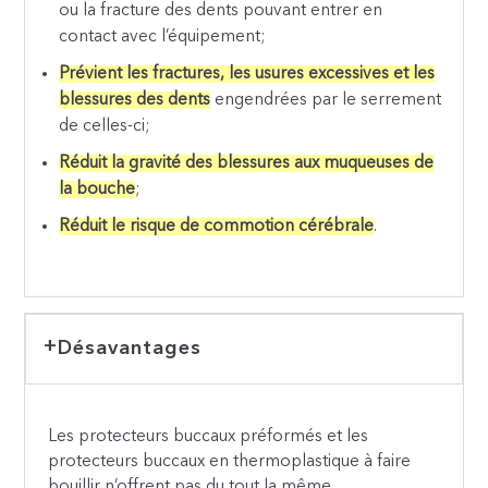
ou la fracture des dents pouvant entrer en
contact avec l’équipement;
Prévient les fractures, les usures excessives et les
blessures des dents
engendrées par le serrement
de celles-ci;
Réduit la gravité des blessures aux muqueuses de
la bouche
;
Réduit le risque de commotion cérébrale
.
Désavantages
Les protecteurs buccaux préformés et les
protecteurs buccaux en thermoplastique à faire
bouillir n’offrent pas du tout la même