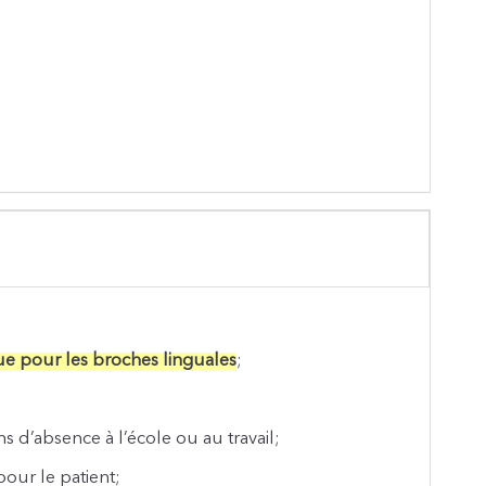
ue pour les broches linguales
;
s d’absence à l’école ou au travail;
pour le patient;