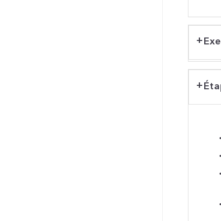
Exe
Éta