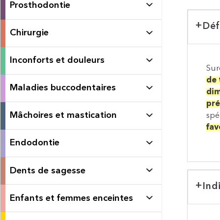
Prosthodontie
Déf
Chirurgie
Inconforts et douleurs
Sur
de 
Maladies buccodentaires
di
pré
Mâchoires et mastication
spé
fav
Endodontie
Dents de sagesse
Ind
Enfants et femmes enceintes