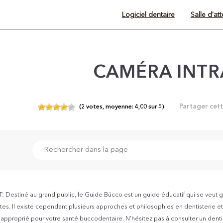
Logiciel dentaire
Salle d'at
CAMÉRA INT
Partager cet
(
2
votes,
moyenne:
4,00
sur
5)
Destiné au grand public, le Guide Bücco est un guide éducatif qui se veut g
es. Il existe cependant plusieurs approches et philosophies en dentisterie et v
s approprié pour votre santé buccodentaire. N’hésitez pas à consulter un dent