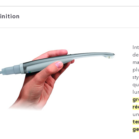
inition
In
de
ma
pl
st
qu
lu
gr
ré
un
te
ge