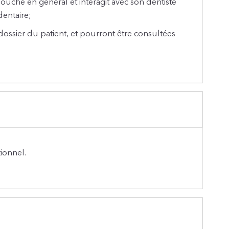
 bouche en général et interagit avec son dentiste
entaire;
dossier du patient, et pourront être consultées
ionnel.