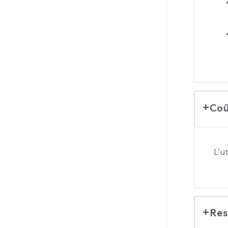
Co
L’u
Res