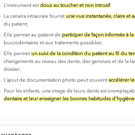
L’instrument est
doux au toucher et non intrusif
;
La caméra intraorale fournit
une vue instantanée, claire et 
du patient;
Elle permet au patient de
participer de façon informée à la
buccodentaires et aux traitements possibles;
Elle permet
un suivi de la condition du patient au fil du t
changements au niveau des dents, des gencives et de la l
dossier;
L’ajout de documentation photo peut souvent
accélérer l
Pour les enfants, une image de leurs dents est irremplaça
dentaire et leur enseigner les bonnes habitudes d’hygièn