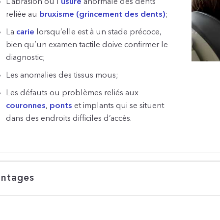
L’abrasion ou l’
usure
anormale des dents
reliée au
bruxisme (grincement des dents)
;
La
carie
lorsqu’elle est à un stade précoce,
bien qu’un examen tactile doive confirmer le
diagnostic;
Les anomalies des tissus mous;
Les défauts ou problèmes reliés aux
couronnes
,
ponts
et implants qui se situent
dans des endroits difficiles d’accès.
ntages