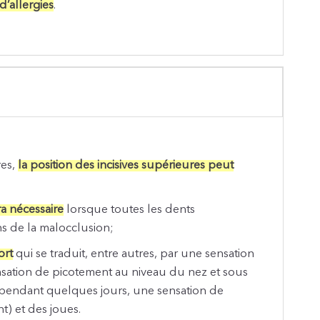
’allergies
.
res,
la position des incisives supérieures peut
a nécessaire
lorsque toutes les dents
ns de la malocclusion;
ort
qui se traduit, entre autres, par une sensation
ensation de picotement au niveau du nez et sous
les pendant quelques jours, une sensation de
t) et des joues.