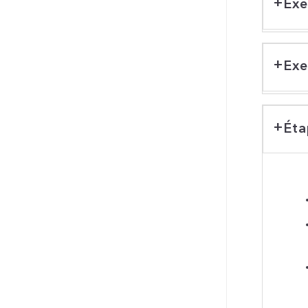
Exe
Exe
Éta