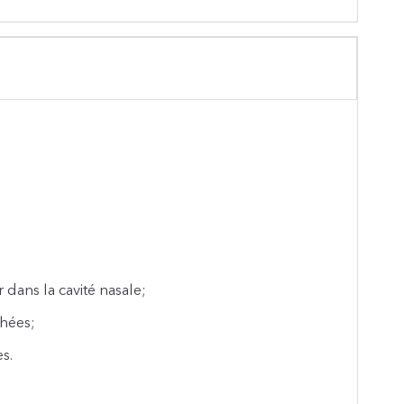
r dans la cavité nasale;
hées;
s.