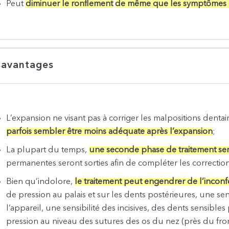
Peut
diminuer le ronflement
de même que les symptômes d
avantages
L’expansion ne visant pas à corriger les malpositions dentai
parfois sembler être moins adéquate après l’expansion
;
La plupart du temps,
une seconde phase de traitement ser
permanentes seront sorties afin de compléter les correctio
Bien qu’indolore,
le traitement peut engendrer de l’inconf
de pression au palais et sur les dents postérieures, une s
l’appareil, une sensibilité des incisives, des dents sensib
pression au niveau des sutures des os du nez (près du fron