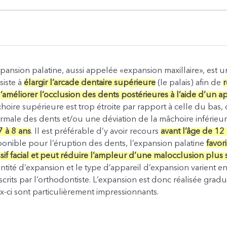
xpansion palatine, aussi appelée
«
expansion maxillaire
»
, est 
siste à
élargir l’arcade dentaire supérieure
(le palais) afin de
r
d’améliorer l’occlusion des dents postérieures à l’aide d’un ap
hoire supérieure est trop étroite par rapport à celle du bas,
rmale des dents et/ou une déviation de la mâchoire inférieur
7 à 8 ans
. Il est préférable d’y avoir recours
avant l’âge de 12
ponible pour l’éruption des dents, l’expansion palatine
favor
sif facial et peut réduire l’ampleur d’une malocclusion plus 
ntité d’expansion et le type d’appareil d’expansion varient en
scrits par l’orthodontiste. L’expansion est donc réalisée grad
x-ci sont particulièrement impressionnants.