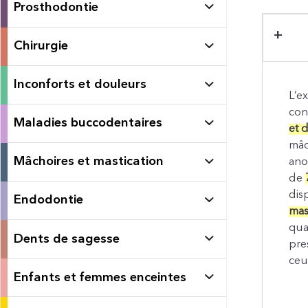
Prosthodontie
Chirurgie
Inconforts et douleurs
L’e
con
Maladies buccodentaires
et 
mâc
Mâchoires et mastication
ano
de
dis
Endodontie
mas
qua
Dents de sagesse
pre
ceu
Enfants et femmes enceintes