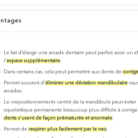
ntages
Le fait d’élargir une arcade dentaire peut parfois avoir un 
l’
espace supplémentaire
;
Dans certains cas, cela peut permettre aux dents de
corrig
Permet souvent d’
éliminer une déviation mandibulaire
caus
arcades;
Le
«
repositionnement
»
centré de la mandibule peut éviter 
squelettique permanente beaucoup plus difficile à corriger 
dents s’usent de façon prématurée et anormale
;
Permet de
respirer plus facilement par le nez
;